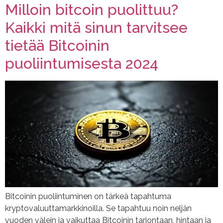
Milloin bitcoin puolittuu?
Kaikki mitä sinun tarvitsee
tietää Bitcoinin
puoliintumisesta 2024
Bitcoinin puoliintuminen on tärkeä tapahtuma
kryptovaluuttamarkkinoilla. Se tapahtuu noin neljän
vuoden välein ja vaikuttaa Bitcoinin tarjontaan, hintaan ja