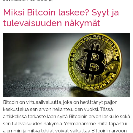
Miksi Bitcoin laskee? Syyt ja
tulevaisuuden näkymät
Bitcoin on virtuaalivaluutta, joka on herättänyt paljon
keskustelua sen arvon heilahteluiden vuoksi. Tässä
artikkelissa tarkastellaan syitä Bitcoinin arvon laskulle sekä
sen tulevaisuuden näkymiä. Ymmärrämme, mitä tapahtui
aiemmin ja mitkä tekijät voivat vaikuttaa Bitcoinin arvoon