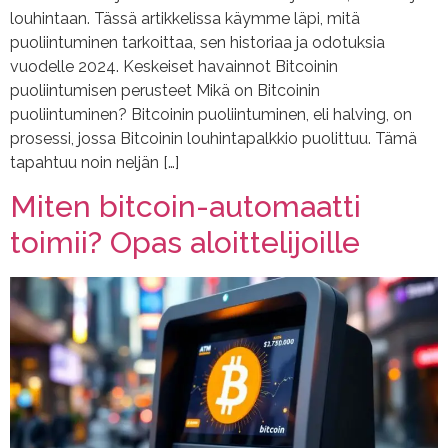
louhintaan. Tässä artikkelissa käymme läpi, mitä
puoliintuminen tarkoittaa, sen historiaa ja odotuksia
vuodelle 2024. Keskeiset havainnot Bitcoinin
puoliintumisen perusteet Mikä on Bitcoinin
puoliintuminen? Bitcoinin puoliintuminen, eli halving, on
prosessi, jossa Bitcoinin louhintapalkkio puolittuu. Tämä
tapahtuu noin neljän […]
Miten bitcoin-automaatti
toimii? Opas aloittelijoille