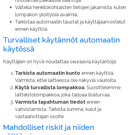
noudattaa paikallisia sääntöjä.
Vältellä henkilökohtaisten tietojen jakamista, kuten
lompakon yksityisiä avaimia.
Tarkistaa automaatin taustat ja käyttäjäarvostelut
ennen käyttöä.
Turvalliset käytännöt automaatin
käytössä
Käyttäjien on hyvä noudattaa seuraavia käytäntöjä:
Tarkista automaatin kunto
ennen käyttöä.
Varmista, ettei laitteessa ole näkyviä vaurioita.
Käytä turvallista lompakkoa
. Suosittelemme
laitteistolompakkoa, joka tarjoaa lisäturvaa.
Varmista tapahtuman tiedot
ennen
vahvistamista. Tarkista summa, kulut ja
vastaanottajan osoite.
Mahdolliset riskit ja niiden