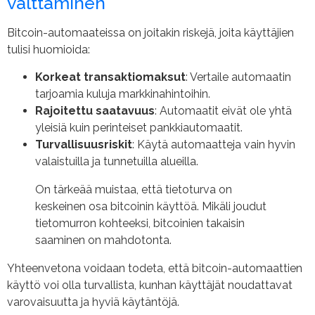
välttäminen
Bitcoin-automaateissa on joitakin riskejä, joita käyttäjien
tulisi huomioida:
Korkeat transaktiomaksut
: Vertaile automaatin
tarjoamia kuluja markkinahintoihin.
Rajoitettu saatavuus
: Automaatit eivät ole yhtä
yleisiä kuin perinteiset pankkiautomaatit.
Turvallisuusriskit
: Käytä automaatteja vain hyvin
valaistuilla ja tunnetuilla alueilla.
On tärkeää muistaa, että tietoturva on
keskeinen osa bitcoinin käyttöä. Mikäli joudut
tietomurron kohteeksi, bitcoinien takaisin
saaminen on mahdotonta.
Yhteenvetona voidaan todeta, että bitcoin-automaattien
käyttö voi olla turvallista, kunhan käyttäjät noudattavat
varovaisuutta ja hyviä käytäntöjä.