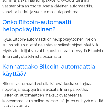
summa ja skannaa lompakkosi QR-koodi tai anna
vastaanottajan osoite. Aseta käteinen automaattiin,
vahvista tiedot, ja suorita maksutapahtuma.
Onko Bitcoin-automaatti
helppokäyttöinen?
Kyllä, Bitcoin-automaatti on helppokäyttöinen. Ne on
suunniteltu niin, että ne antavat selkeät ohjeet näytöllä.
Myös aloittelijat voivat helposti ostaa tai myydä Bitcoinia
ilman erityistä teknistä osaamista.
Kannattaako Bitcoin-automaattia
käyttää?
Bitcoin-automaatti voi olla kätevä, koska se tarjoaa
nopeita ja helppoja transaktioita ilman pankkitiliä.
Kuitenkin, automaattien maksut ovat yleensä
korkeammat kuin online-pörsseissä, joten on hyvä miettiä
etuja ja haittoja.