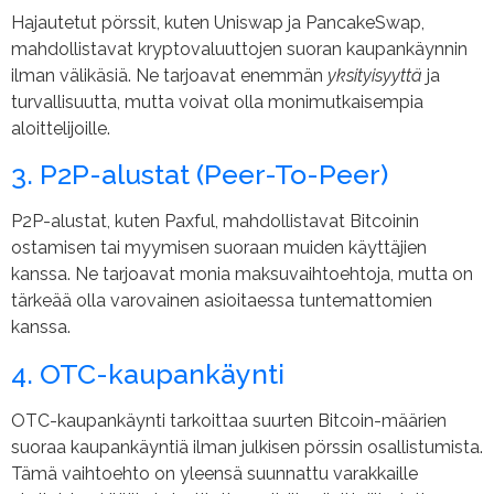
Hajautetut pörssit, kuten Uniswap ja PancakeSwap,
mahdollistavat kryptovaluuttojen suoran kaupankäynnin
ilman välikäsiä. Ne tarjoavat enemmän
yksityisyyttä
ja
turvallisuutta, mutta voivat olla monimutkaisempia
aloittelijoille.
3. P2P-alustat (Peer-To-Peer)
P2P-alustat, kuten Paxful, mahdollistavat Bitcoinin
ostamisen tai myymisen suoraan muiden käyttäjien
kanssa. Ne tarjoavat monia maksuvaihtoehtoja, mutta on
tärkeää olla varovainen asioitaessa tuntemattomien
kanssa.
4. OTC-kaupankäynti
OTC-kaupankäynti tarkoittaa suurten Bitcoin-määrien
suoraa kaupankäyntiä ilman julkisen pörssin osallistumista.
Tämä vaihtoehto on yleensä suunnattu varakkaille