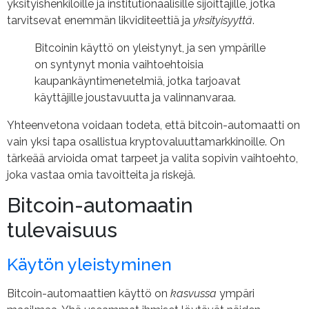
yksityishenkilöille ja institutionaalisille sijoittajille, jotka
tarvitsevat enemmän likviditeettiä ja
yksityisyyttä
.
Bitcoinin käyttö on yleistynyt, ja sen ympärille
on syntynyt monia vaihtoehtoisia
kaupankäyntimenetelmiä, jotka tarjoavat
käyttäjille joustavuutta ja valinnanvaraa.
Yhteenvetona voidaan todeta, että bitcoin-automaatti on
vain yksi tapa osallistua kryptovaluuttamarkkinoille. On
tärkeää arvioida omat tarpeet ja valita sopivin vaihtoehto,
joka vastaa omia tavoitteita ja riskejä.
Bitcoin-automaatin
tulevaisuus
Käytön yleistyminen
Bitcoin-automaattien käyttö on
kasvussa
ympäri