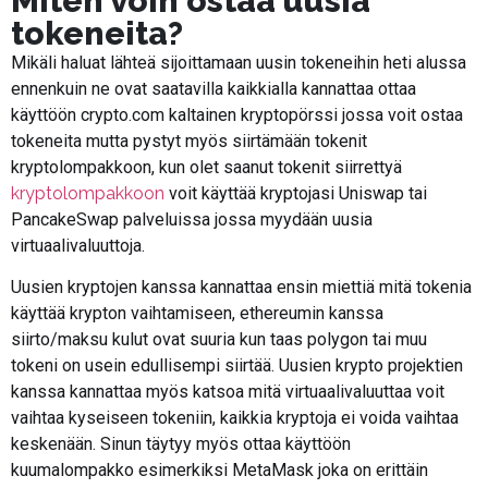
Miten voin ostaa uusia
tokeneita?
Mikäli haluat lähteä sijoittamaan uusin tokeneihin heti alussa
ennenkuin ne ovat saatavilla kaikkialla kannattaa ottaa
käyttöön crypto.com kaltainen kryptopörssi jossa voit ostaa
tokeneita mutta pystyt myös siirtämään tokenit
kryptolompakkoon, kun olet saanut tokenit siirrettyä
kryptolompakkoon
voit käyttää kryptojasi Uniswap tai
PancakeSwap palveluissa jossa myydään uusia
virtuaalivaluuttoja.
Uusien kryptojen kanssa kannattaa ensin miettiä mitä tokenia
käyttää krypton vaihtamiseen, ethereumin kanssa
siirto/maksu kulut ovat suuria kun taas polygon tai muu
tokeni on usein edullisempi siirtää. Uusien krypto projektien
kanssa kannattaa myös katsoa mitä virtuaalivaluuttaa voit
vaihtaa kyseiseen tokeniin, kaikkia kryptoja ei voida vaihtaa
keskenään. Sinun täytyy myös ottaa käyttöön
kuumalompakko esimerkiksi MetaMask joka on erittäin