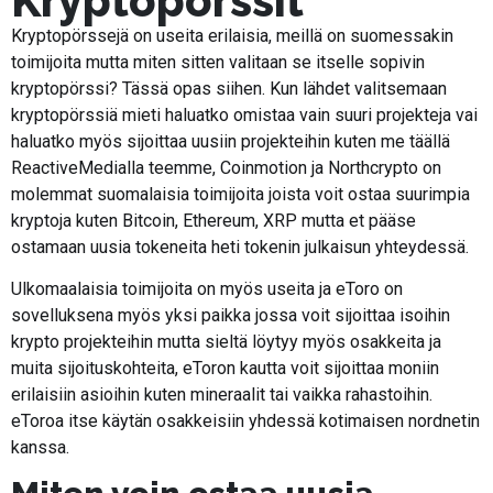
Kryptopörssit
Kryptopörssejä on useita erilaisia, meillä on suomessakin
toimijoita mutta miten sitten valitaan se itselle sopivin
kryptopörssi? Tässä opas siihen. Kun lähdet valitsemaan
kryptopörssiä mieti haluatko omistaa vain suuri projekteja vai
haluatko myös sijoittaa uusiin projekteihin kuten me täällä
ReactiveMedialla teemme, Coinmotion ja Northcrypto on
molemmat suomalaisia toimijoita joista voit ostaa suurimpia
kryptoja kuten Bitcoin, Ethereum, XRP mutta et pääse
ostamaan uusia tokeneita heti tokenin julkaisun yhteydessä.
Ulkomaalaisia toimijoita on myös useita ja eToro on
sovelluksena myös yksi paikka jossa voit sijoittaa isoihin
krypto projekteihin mutta sieltä löytyy myös osakkeita ja
muita sijoituskohteita, eToron kautta voit sijoittaa moniin
erilaisiin asioihin kuten mineraalit tai vaikka rahastoihin.
eToroa itse käytän osakkeisiin yhdessä kotimaisen nordnetin
kanssa.