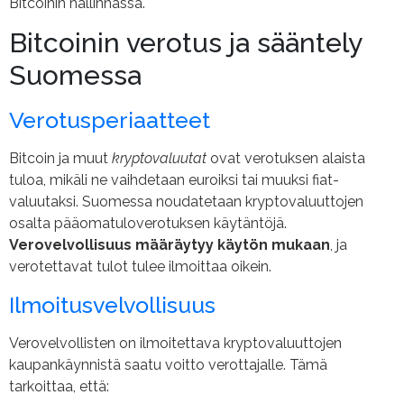
Bitcoinin hallinnassa.
Bitcoinin verotus ja sääntely
Suomessa
Verotusperiaatteet
Bitcoin ja muut
kryptovaluutat
ovat verotuksen alaista
tuloa, mikäli ne vaihdetaan euroiksi tai muuksi fiat-
valuutaksi. Suomessa noudatetaan kryptovaluuttojen
osalta pääomatuloverotuksen käytäntöjä.
Verovelvollisuus määräytyy käytön mukaan
, ja
verotettavat tulot tulee ilmoittaa oikein.
Ilmoitusvelvollisuus
Verovelvollisten on ilmoitettava kryptovaluuttojen
kaupankäynnistä saatu voitto verottajalle. Tämä
tarkoittaa, että: