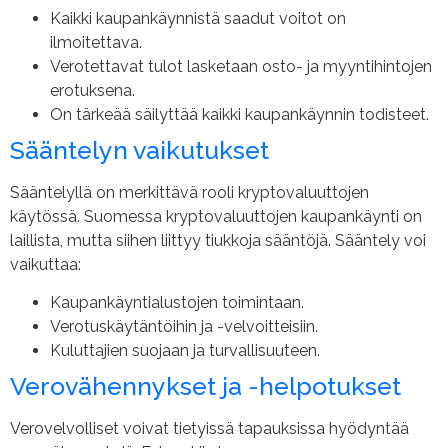
Kaikki kaupankäynnistä saadut voitot on
ilmoitettava.
Verotettavat tulot lasketaan osto- ja myyntihintojen
erotuksena.
On tärkeää säilyttää kaikki kaupankäynnin todisteet.
Sääntelyn vaikutukset
Sääntelyllä on merkittävä rooli kryptovaluuttojen
käytössä. Suomessa kryptovaluuttojen kaupankäynti on
laillista, mutta siihen liittyy tiukkoja sääntöjä. Sääntely voi
vaikuttaa:
Kaupankäyntialustojen toimintaan.
Verotuskäytäntöihin ja -velvoitteisiin.
Kuluttajien suojaan ja turvallisuuteen.
Verovähennykset ja -helpotukset
Verovelvolliset voivat tietyissä tapauksissa hyödyntää