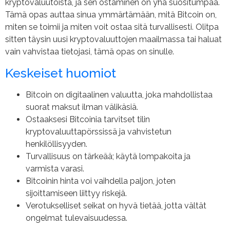
kryptovaluutoista, ja sen ostaminen on yhä suositumpaa.
Tämä opas auttaa sinua ymmärtämään, mitä Bitcoin on,
miten se toimii ja miten voit ostaa sitä turvallisesti. Olitpa
sitten täysin uusi kryptovaluuttojen maailmassa tai haluat
vain vahvistaa tietojasi, tämä opas on sinulle.
Keskeiset huomiot
Bitcoin on digitaalinen valuutta, joka mahdollistaa
suorat maksut ilman välikäsiä.
Ostaaksesi Bitcoinia tarvitset tilin
kryptovaluuttapörssissä ja vahvistetun
henkilöllisyyden.
Turvallisuus on tärkeää; käytä lompakoita ja
varmista varasi.
Bitcoinin hinta voi vaihdella paljon, joten
sijoittamiseen liittyy riskejä.
Verotukselliset seikat on hyvä tietää, jotta vältät
ongelmat tulevaisuudessa.