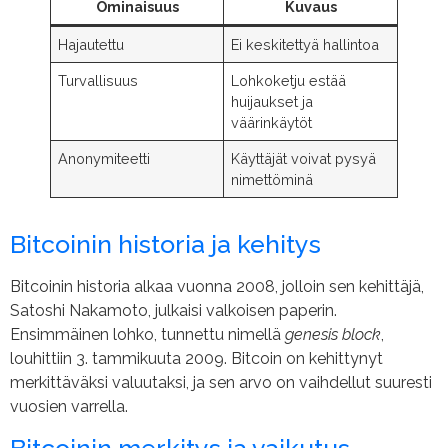
Ominaisuus
Kuvaus
Hajautettu
Ei keskitettyä hallintoa
Turvallisuus
Lohkoketju estää
huijaukset ja
väärinkäytöt
Anonymiteetti
Käyttäjät voivat pysyä
nimettöminä
Bitcoinin historia ja kehitys
Bitcoinin historia alkaa vuonna 2008, jolloin sen kehittäjä,
Satoshi Nakamoto, julkaisi valkoisen paperin.
Ensimmäinen lohko, tunnettu nimellä
genesis block
,
louhittiin 3. tammikuuta 2009. Bitcoin on kehittynyt
merkittäväksi valuutaksi, ja sen arvo on vaihdellut suuresti
vuosien varrella.
Bitcoinin merkitys ja vaikutus