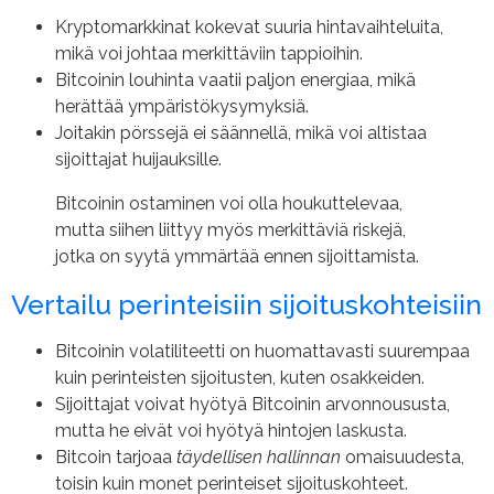
Kryptomarkkinat kokevat suuria hintavaihteluita,
mikä voi johtaa merkittäviin tappioihin.
Bitcoinin louhinta vaatii paljon energiaa, mikä
herättää ympäristökysymyksiä.
Joitakin pörssejä ei säännellä, mikä voi altistaa
sijoittajat huijauksille.
Bitcoinin ostaminen voi olla houkuttelevaa,
mutta siihen liittyy myös merkittäviä riskejä,
jotka on syytä ymmärtää ennen sijoittamista.
Vertailu perinteisiin sijoituskohteisiin
Bitcoinin volatiliteetti on huomattavasti suurempaa
kuin perinteisten sijoitusten, kuten osakkeiden.
Sijoittajat voivat hyötyä Bitcoinin arvonnoususta,
mutta he eivät voi hyötyä hintojen laskusta.
Bitcoin tarjoaa
täydellisen hallinnan
omaisuudesta,
toisin kuin monet perinteiset sijoituskohteet.