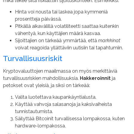
mikä tekee siitä riskialttiin sijoituskohteen. Esimerkiksi:
Hinta voi nousta tai laskea jopa kymmeniä
prosentteja päivässä.
Pitkällä aikavälillä volatiliteetti saattaa kuitenkin
vähentyä, kun käyttäjien määrä kasvaa.
Sijoittajien on tärkeää ymmärtää, että
markkinat
voivat reagoida yllättäviin uutisiin tai tapahtumiin.
Turvallisuusriskit
Kryptovaluuttojen maailmassa on myös merkittäviä
turvallisuusriskien mahdollisuuksia.
Hakkeroinnit
ja
petokset ovat yleisiä, ja siksi on tärkeää:
Valita luotettava kaupankäyntialusta.
Käyttää vahvoja salasanoja ja kaksivaiheista
tunnistautumista.
Säilyttää Bitcoinit turvallisessa lompakossa, kuten
hardware-lompakossa.