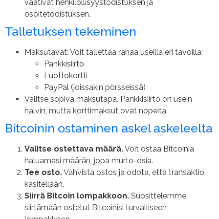
vaativat henkilöllisyystodistuksen ja
osoitetodistuksen.
Talletuksen tekeminen
Maksutavat: Voit tallettaa rahaa useilla eri tavoilla:
Pankkisiirto
Luottokortti
PayPal (joissakin pörsseissä)
Valitse sopiva maksutapa. Pankkisiirto on usein
halvin, mutta korttimaksut ovat nopeita.
Bitcoinin ostaminen askel askeleelta
Valitse ostettava määrä.
Voit ostaa Bitcoinia
haluamasi määrän, jopa murto-osia.
Tee osto.
Vahvista ostos ja odota, että transaktio
käsitellään.
Siirrä Bitcoin lompakkoon.
Suosittelemme
siirtämään ostetut Bitcoinisi turvalliseen