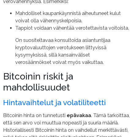
verovähennyksiä. Esimerkiksi:
Mahdolliset kaupankäynnistä aiheutuneet kulut
voivat olla vähennyskelpoisia.
Tappiot voidaan vähentää verotettavista voitoista.
On suositeltavaa konsultoida asiantuntijaa
kryptovaluuttojen verotukseen liittyvissä
kysymyksissä, sillä kansainväliset
verosäännökset voivat myös vaikuttaa.
Bitcoinin riskit ja
mahdollisuudet
Hintavaihtelut ja volatiliteetti
Bitcoinin hinta on tunnetusti
epävakaa
. Tämä tarkoittaa,
että sen arvo voi muuttua nopeasti ja suuria määriä.
Historiallisesti Bitcoinin hinta on vaihdellut merkittävästi,