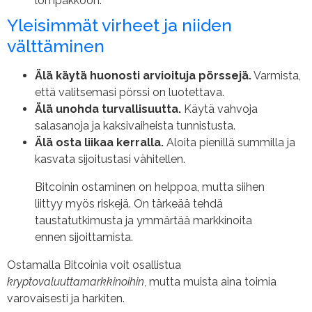
lompakkoon.
Yleisimmät virheet ja niiden
välttäminen
Älä käytä huonosti arvioituja pörssejä.
Varmista,
että valitsemasi pörssi on luotettava.
Älä unohda turvallisuutta.
Käytä vahvoja
salasanoja ja kaksivaiheista tunnistusta.
Älä osta liikaa kerralla.
Aloita pienillä summilla ja
kasvata sijoitustasi vähitellen.
Bitcoinin ostaminen on helppoa, mutta siihen
liittyy myös riskejä. On tärkeää tehdä
taustatutkimusta ja ymmärtää markkinoita
ennen sijoittamista.
Ostamalla Bitcoinia voit osallistua
kryptovaluuttamarkkinoihin
, mutta muista aina toimia
varovaisesti ja harkiten.