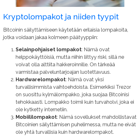
Kryptolompakot ja niiden tyypit
Bitcoinin säilyttämiseen käytetään erilaisia lompakoita,
jotka voidaan jakaa kolmeen päätyyppiin:
Selainpohjaiset lompakot
: Nämä ovat
helppokäyttöisiä, mutta niihin liittyy riski, sillä ne
voivat olla alttiita hakkeroinnille. On tärkeää
varmistaa palveluntarjoajan luotettavuus.
Hardwarelompakot
: Nämä ovat yksi
turvallisimmista vaihtoehdoista. Esimerkiksi Trezor
on suosittu kylmälompakko, joka suojaa Bitcoinisi
tehokkaasti. Lompakko toimii kuin turvaholvi, joka ei
ole kytketty internetiin.
Mobiililompakot
: Nämä sovellukset mahdollistavat
Bitcoinien säilyttämisen puhelimessa, mutta ne eivät
ole yhtä turvallisia kuin hardwarelompakot.