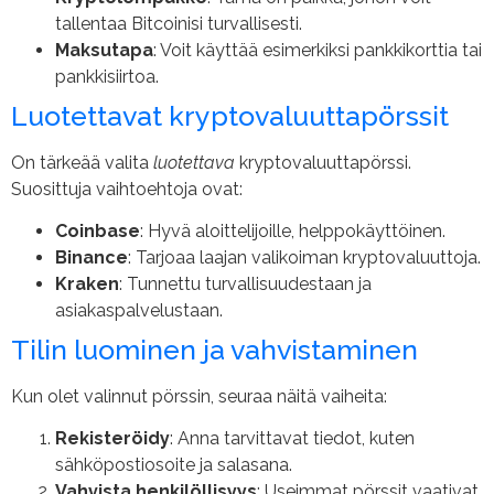
tallentaa Bitcoinisi turvallisesti.
Maksutapa
: Voit käyttää esimerkiksi pankkikorttia tai
pankkisiirtoa.
Luotettavat kryptovaluuttapörssit
On tärkeää valita
luotettava
kryptovaluuttapörssi.
Suosittuja vaihtoehtoja ovat:
Coinbase
: Hyvä aloittelijoille, helppokäyttöinen.
Binance
: Tarjoaa laajan valikoiman kryptovaluuttoja.
Kraken
: Tunnettu turvallisuudestaan ja
asiakaspalvelustaan.
Tilin luominen ja vahvistaminen
Kun olet valinnut pörssin, seuraa näitä vaiheita:
Rekisteröidy
: Anna tarvittavat tiedot, kuten
sähköpostiosoite ja salasana.
Vahvista henkilöllisyys
: Useimmat pörssit vaativat