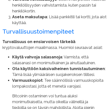
henkilöllisyyden vahvistamista, kuten passin tai
henkilökortin.
Aseta maksutapa
: Lisää pankkitili tai kortti, jota aiot
käyttää.
Turvallisuustoimenpiteet
Turvallisuus on ensiarvoisen tärkeää
kryptovaluuttojen maailmassa. Huomioi seuraavat asiat:
Käytä vahvoja salasanoja
: Varmista, että
salasanasi on monimutkainen ja ainutlaatuinen.
Ota käyttöön kaksivaiheinen tunnistautuminen
:
Tämä lisää ylimääräisen suojakerroksen tilillesi.
Varmuuskopiot
: Tee säännöllisiä varmuuskopioita
lompakostasi, jotta et menetä varojasi.
Bitcoinin ostaminen voi tuntua aluksi
monimutkaiselta, mutta oikeilla välineillä ja
tiedoilla se on täysin mahdollista. Aloita pienin