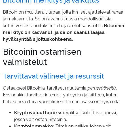
Bitcoin on muuttanut tapaa, jolla ihmiset ajattelevat rahaa
ja maksamista. Se on avannut uusia mahdollisuuksia,
kuten vertaisrahoituksen ja hajautetut säästötilit.
Bitcoinin
merkitys on kasvanut, ja se on saanut laajaa
hyväksyntää sijoituskohteena.
Bitcoinin ostamisen
valmistelut
Tarvittavat välineet ja resurssit
Ostaaksesi Bitcoinia, tarvitset muutamia
perusvälineitä
.
Ensinnäkin, tarvitset internet-yhteyden ja laitteen, kuten
tietokoneen tai älypuhelimen. Tämän lisäksi on hyvä olla:
Kryptovaluuttapörssi
: Valitse luotettava pörssi,
jossa voit ostaa Bitcoinia.
Kryptolompakko
: Tämä on paikka, johon voit