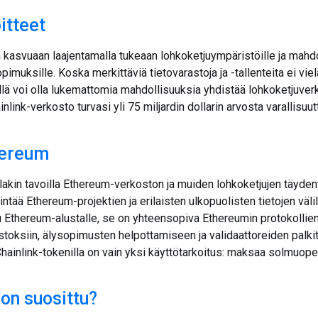
itteet
n kasvuaan laajentamalla tukeaan lohkoketjuympäristöille ja mahd
imuksille. Koska merkittäviä tietovarastoja ja -tallenteita ei viel
illä voi olla lukemattomia mahdollisuuksia yhdistää lohkoketjuve
link-verkosto turvasi yli 75 miljardin dollarin arvosta varallisuutt
hereum
llakin tavoilla Ethereum-verkoston ja muiden lohkoketjujen täydent
tintää Ethereum-projektien ja erilaisten ulkopuolisten tietojen väli
 Ethereum-alustalle, se on yhteensopiva Ethereumin protokollie
ostoksiin, älysopimusten helpottamiseen ja validaattoreiden pal
hainlink-tokenilla on vain yksi käyttötarkoitus: maksaa solmuoper
 on suosittu?