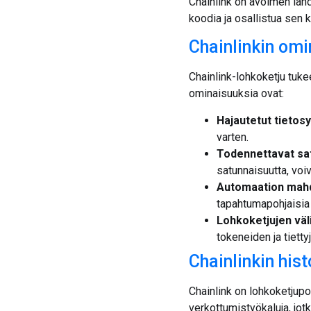
Chainlink on avoimen lähd
koodia ja osallistua sen 
Chainlinkin om
Chainlink-lohkoketju tukee
ominaisuuksia ovat:
Hajautetut tietosy
varten.
Todennettavat sat
satunnaisuutta, voiv
Automaation mahd
tapahtumapohjaisia t
Lohkoketjujen väl
tokeneiden ja tietty
Chainlinkin hist
Chainlink on lohkoketjupo
verkottumistyökaluja, jot