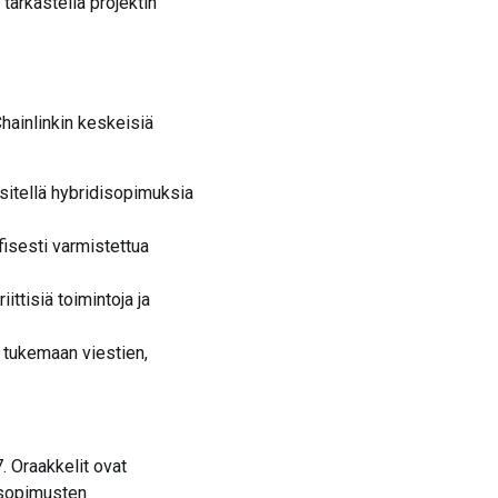
tarkastella projektin
Chainlinkin keskeisiä
äsitellä hybridisopimuksia
fisesti varmistettua
ttisiä toimintoja ja
a tukemaan viestien,
. Oraakkelit ovat
lysopimusten