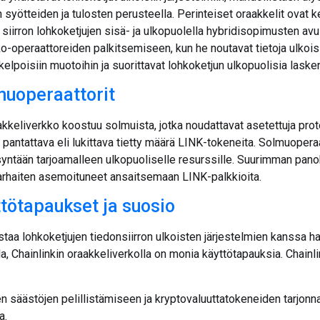
 syötteiden ja tulosten perusteella. Perinteiset oraakkelit ovat ke
 siirron lohkoketjujen sisä- ja ulkopuolella hybridisopimusten avu
o-operaattoreiden palkitsemiseen, kun he noutavat tietoja ulkoisi
kelpoisiin muotoihin ja suorittavat lohkoketjun ulkopuolisia laske
muoperaattorit
aakkeliverkko koostuu solmuista, jotka noudattavat asetettuja proto
antattava eli lukittava tietty määrä LINK-tokeneita. Solmuoperaa
yntään tarjoamalleen ulkopuoliselle resurssille. Suurimman pan
arhaiten asemoituneet ansaitsemaan LINK-palkkioita.
ttötapaukset ja suosio
taa lohkoketjujen tiedonsiirron ulkoisten järjestelmien kanssa haj
a, Chainlinkin oraakkeliverkolla on monia käyttötapauksia. Chainli
en säästöjen pelillistämiseen ja kryptovaluuttatokeneiden tarjonna
a.