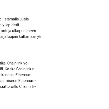
ollistamalla uusia
ä ylläpidetä
rkostoja ulkopuoliseen
a ja laajeni kattamaan yli
äjä. Chainlink voi
llä. Koska Chainlinkin
n kanssa. Ethereum-
kitsemiseen Ethereum-
aattoreille Chainlink-