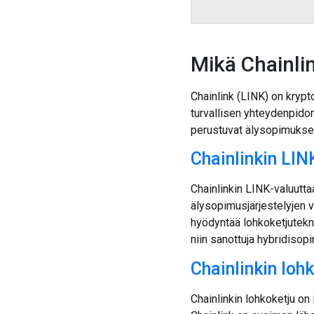
Mikä Chainli
Chainlink (LINK) on krypt
turvallisen yhteydenpidon
perustuvat älysopimukset u
Chainlinkin LIN
Chainlinkin LINK-valuutt
älysopimusjärjestelyjen v
hyödyntää lohkoketjutekn
niin sanottuja hybridisop
Chainlinkin loh
Chainlinkin lohkoketju on