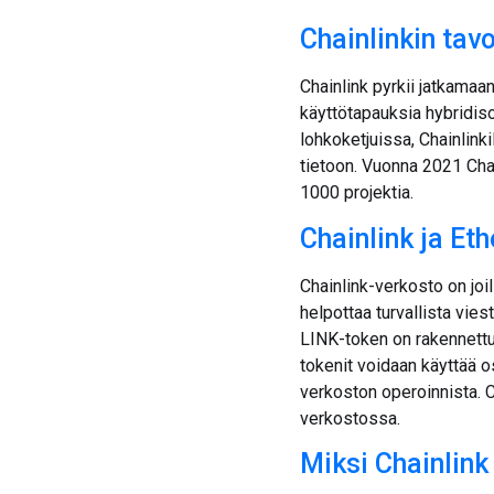
Chainlinkin tavo
Chainlink pyrkii jatkamaa
käyttötapauksia hybridisop
lohkoketjuissa, Chainlink
tietoon. Vuonna 2021 Chain
1000 projektia.
Chainlink ja Et
Chainlink-verkosto on joi
helpottaa turvallista vies
LINK-token on rakennettu
tokenit voidaan käyttää 
verkoston operoinnista. C
verkostossa.
Miksi Chainlink