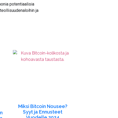
monia potentiaalisia
teollisuudenaloihin ja
Miksi Bitcoin Nousee?
Syyt ja Ennusteet
an
Vuodelle 2024