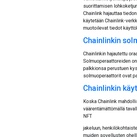
suorittamisen lohkoketjun
Chainlink hajauttaa tiedon
käytetään Chainlink-verkk
muotoilevat tiedot käyttö
Chainlinkin sol
Chainlinkin hajautettu or
Solmuoperaattoreiden on p
palkkionsa perustuen kys
solmuoperaattorit ovat p
Chainlinkin käy
Koska Chainlink mahdollis
väärentämättömällä tavall
NFT
jakeluun, henkilökohtaist
muiden sovellusten ohell