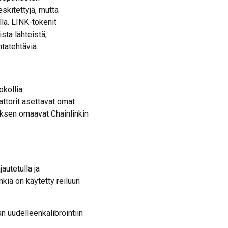
skitettyjä, mutta
lla. LINK-tokenit
sta lähteistä,
ntatehtäviä.
kollia.
ttorit asettavat omat
oksen omaavat Chainlinkin
autetulla ja
nkiä on käytetty reiluun
n uudelleenkalibrointiin