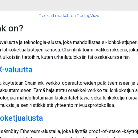
Track all markets on TradingView
nk on?
ovaluutta ja teknologia-alusta, joka mahdollistaa ei-lohkoketjuper
 lohkoketjualustojen kanssa. Chainlink toimii välikerroksena, jok
lkoisiin tietoihin, kuten urheilutuloksiin tai osakekursseihin.
K-valuutta
aa käytetään Chainlink-verkko-operaattoreiden palkitsemiseen ja 
akuuttamiseen. Tämä hajautettu oraakkeliverkko tai lohkoketjun 
ologiaa mahdollistamaan laskentatehtäviä sekä lohkoketjun sisä- 
imuksia ja sen ristikkäistä yhteentoimivuusprotokollaa.
koketjualusta
 isännöity Ethereum-alustalla, joka käyttää proof-of-stake -käyttö