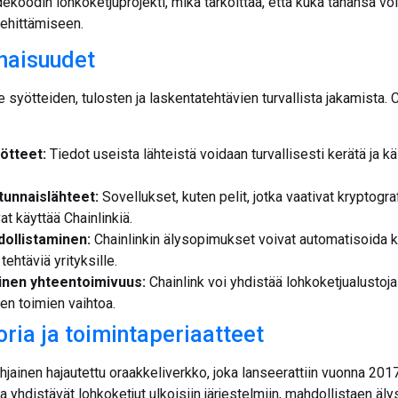
ekoodin lohkoketjuprojekti, mikä tarkoittaa, että kuka tahansa voi 
kehittämiseen.
inaisuudet
 syötteiden, tulosten ja laskentatehtävien turvallista jakamista. 
ötteet:
Tiedot useista lähteistä voidaan turvallisesti kerätä ja k
unnaislähteet:
Sovellukset, kuten pelit, jotka vaativat kryptogra
at käyttää Chainlinkiä.
ollistaminen:
Chainlinkin älysopimukset voivat automatisoida krii
ehtäviä yrityksille.
inen yhteentoimivuus:
Chainlink voi yhdistää lohkoketjualustoj
jen toimien vaihtoa.
oria ja toimintaperiaatteet
hjainen hajautettu oraakkeliverkko, joka lanseerattiin vuonna 2017
ka yhdistävät lohkoketjut ulkoisiin järjestelmiin, mahdollistaen ä