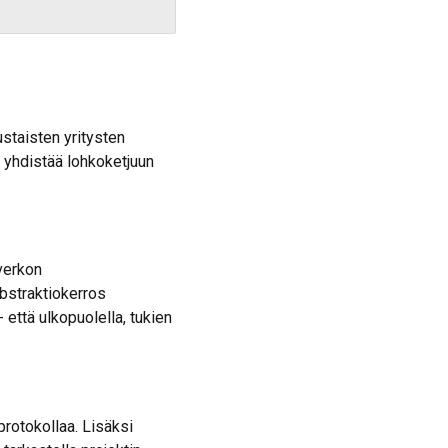
ustaisten yritysten
a yhdistää lohkoketjuun
verkon
abstraktiokerros
että ulkopuolella, tukien
protokollaa. Lisäksi