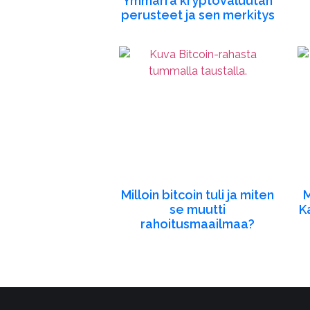
Ymmärrä kryptovaluutan
perusteet ja sen merkitys
Milloin bitcoin tuli ja miten
M
se muutti
K
rahoitusmaailmaa?