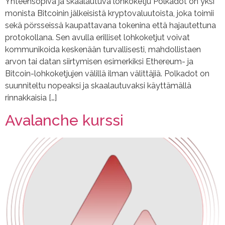
Yhteensopiva ja skaalautuva lohkoketju Polkadot on yksi
monista Bitcoinin jälkeisistä kryptovaluutoista, joka toimii
sekä pörsseissä kaupattavana tokenina että hajautettuna
protokollana. Sen avulla erilliset lohkoketjut voivat
kommunikoida keskenään turvallisesti, mahdollistaen
arvon tai datan siirtymisen esimerkiksi Ethereum- ja
Bitcoin-lohkoketjujen välillä ilman välittäjiä. Polkadot on
suunniteltu nopeaksi ja skaalautuvaksi käyttämällä
rinnakkaisia […]
Avalanche kurssi