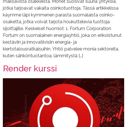
maksavista osakkeista. Monet suosivat suuria yrityksiä,
jotka tarjoavat vakaita osinkotuottoja. Tässä artikkelissa
käymme läpi kymmenen parasta suomalaista osinko-
osaketta, jotka voivat tarjota houkuttelevia tuottoja
sijoittajille. Keskeiset huomiot: 1. Fortum Corporation
Fortum on suomalainen energiayhtiö, joka on erikoistunut
kestäviin ja innovatiivisiin energia- ja
kiertotalousratkaisuihin. Yhtiö palvelee monia sektoreita,
kuten sähköntuotantoa, lämmitystä […]
Render kurssi