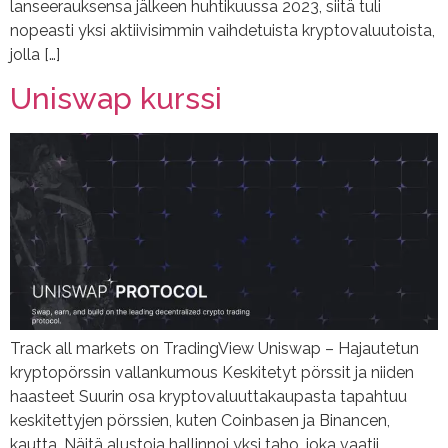
lanseerauksensa jälkeen huhtikuussa 2023, siitä tuli
nopeasti yksi aktiivisimmin vaihdetuista kryptovaluutoista,
jolla […]
Uniswap kurssi
Track all markets on TradingView Uniswap – Hajautetun
kryptopörssin vallankumous Keskitetyt pörssit ja niiden
haasteet Suurin osa kryptovaluuttakaupasta tapahtuu
keskitettyjen pörssien, kuten Coinbasen ja Binancen,
kautta. Näitä alustoja hallinnoi yksi taho, joka vaatii