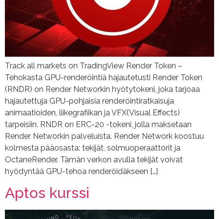
Track all markets on TradingView Render Token –
Tehokasta GPU-renderöintiä hajautetusti Render Token
(RNDR) on Render Networkin hyötytokeni, joka tarjoaa
hajautettuja GPU-pohjaisia renderöintiratkaisuja
animaatioiden, liikegrafiikan ja VFX(Visual Effects)
tarpeisiin. RNDR on ERC-20 -tokeni, jolla maksetaan
Render Networkin palveluista. Render Network koostuu
kolmesta pääosasta: tekijät, solmuoperaattorit ja
OctaneRender. Tämän verkon avulla tekijät voivat
hyödyntää GPU-tehoa renderöidäkseen […]
Aptos kurssi