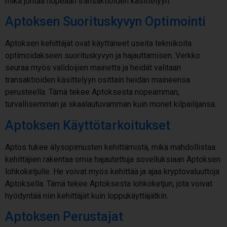
mikä johtaa nopeaan transaktioiden käsittelyyn.
Aptoksen Suorituskyvyn Optimointi
Aptoksen kehittäjät ovat käyttäneet useita tekniikoita
optimoidakseen suorituskyvyn ja hajauttamisen. Verkko
seuraa myös validoijien mainetta ja heidät valitaan
transaktioiden käsittelyyn osittain heidän maineensa
perusteella. Tämä tekee Aptoksesta nopeamman,
turvallisemman ja skaalautuvamman kuin monet kilpailijansa.
Aptoksen Käyttötarkoitukset
Aptos tukee älysopimusten kehittämistä, mikä mahdollistaa
kehittäjien rakentaa omia hajautettuja sovelluksiaan Aptoksen
lohkoketjulle. He voivat myös kehittää ja ajaa kryptovaluuttoja
Aptoksella. Tämä tekee Aptoksesta lohkoketjun, jota voivat
hyödyntää niin kehittäjät kuin loppukäyttäjätkin.
Aptoksen Perustajat