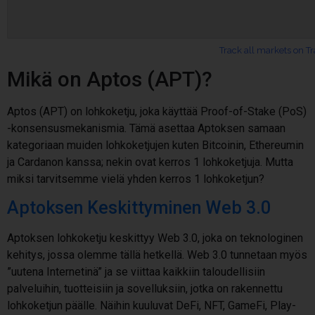
Track all markets on T
Mikä on Aptos (APT)?
Aptos (APT) on lohkoketju, joka käyttää Proof-of-Stake (PoS)
-konsensusmekanismia. Tämä asettaa Aptoksen samaan
kategoriaan muiden lohkoketjujen kuten Bitcoinin, Ethereumin
ja Cardanon kanssa; nekin ovat kerros 1 lohkoketjuja. Mutta
miksi tarvitsemme vielä yhden kerros 1 lohkoketjun?
Aptoksen Keskittyminen Web 3.0
Aptoksen lohkoketju keskittyy Web 3.0, joka on teknologinen
kehitys, jossa olemme tällä hetkellä. Web 3.0 tunnetaan myös
”uutena Internetinä” ja se viittaa kaikkiin taloudellisiin
palveluihin, tuotteisiin ja sovelluksiin, jotka on rakennettu
lohkoketjun päälle. Näihin kuuluvat DeFi, NFT, GameFi, Play-