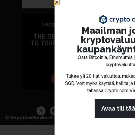
Maailman j
kryptovaluu
kaupankäynt
Osta Bitcoinia, Ethereumia 
kryptovaluutta
Tukee yli 20 fiat-valuuttaa, muka
SGD. Voit myös käyttää, hallita ja 
tahansa Crypto.com Visa
Avaa tili tä
© ReactiveMedia.fi 2026 Kaikki oikeudet pidetään.