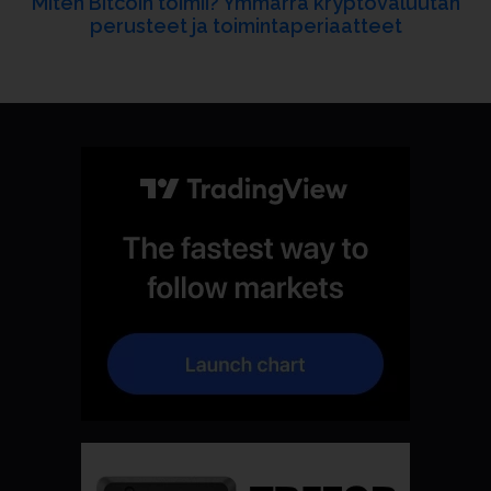
Miten Bitcoin toimii? Ymmärrä kryptovaluutan
perusteet ja toimintaperiaatteet