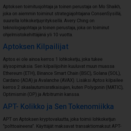
Aptoksen toimitusjohtaja ja toinen perustaja on Mo Shaikh,
joka on aiemmin toiminut strategiajohtajana ConsenSysillä,
suurella lohkoketjuyrityksellä. Avery Ching on
teknologiajohtaja ja toinen perustaja, joka on toiminut
ohjelmistokehittäjänä yli 10 vuotta.
Aptoksen Kilpailijat
Aptos ei ole ainoa kerros 1 lohkoketju, joka tukee
älysopimuksia. Sen kilpailijoihin kuuluvat muun muassa
Ethereum (ETH), Binance Smart Chain (BSC), Solana (SOL),
Cardano (ADA) ja Avalanche (AVAX). Lisäksi Aptos kilpailee
kerros 2 skaalautumisratkaisujen, kuten Polygonin (MATIC),
Optimismin (OP) ja Arbitrumin kanssa.
APT- Kolikko ja Sen Tokenomiikka
APT on Aptoksen kryptovaluutta, joka toimii lohkoketjun
”polttoaineena”. Käyttäjät maksavat transaktiomaksut APT-