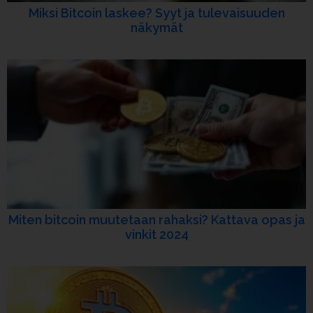
Miksi Bitcoin laskee? Syyt ja tulevaisuuden
näkymät
Miten bitcoin muutetaan rahaksi? Kattava opas ja
vinkit 2024