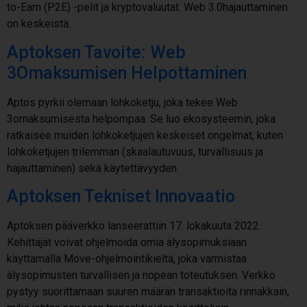
to-Earn (P2E) -pelit ja kryptovaluutat. Web 3.0hajauttaminen
on keskeistä.
Aptoksen Tavoite: Web
3Omaksumisen Helpottaminen
Aptos pyrkii olemaan lohkoketju, joka tekee Web
3omaksumisesta helpompaa. Se luo ekosysteemin, joka
ratkaisee muiden lohkoketjujen keskeiset ongelmat, kuten
lohkoketjujen trilemman (skaalautuvuus, turvallisuus ja
hajauttaminen) sekä käytettävyyden.
Aptoksen Tekniset Innovaatio
Aptoksen pääverkko lanseerattiin 17. lokakuuta 2022.
Kehittäjät voivat ohjelmoida omia älysopimuksiaan
käyttämällä Move-ohjelmointikieltä, joka varmistaa
älysopimusten turvallisen ja nopean toteutuksen. Verkko
pystyy suorittamaan suuren määrän transaktioita rinnakkain,